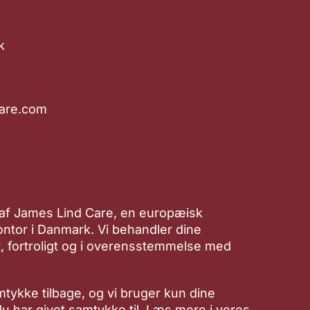
k
are.com
 af James Lind Care, en europæisk
ntor i Danmark. Vi behandler dine
, fortroligt og i overensstemmelse med
mtykke tilbage, og vi bruger kun dine
 du har givet samtykke til. Læs mere i vores