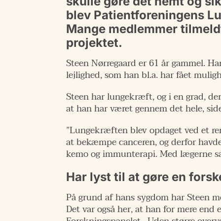
skulle gøre det nemt og sik
blev Patientforeningens Lu
Mange medlemmer tilmeldte
projektet.
Steen Nørregaard er 61 år gammel. Han
lejlighed, som han bl.a. har fået muligh
Steen har lungekræft, og i en grad, de
at han har været gennem det hele, side
”Lungekræften blev opdaget ved et rent
at bekæmpe canceren, og derfor havde 
kemo og immunterapi. Med lægerne sagt 
Har lyst til at gøre en forsk
På grund af hans sygdom har Steen mel
Det var også her, at han for mere end 