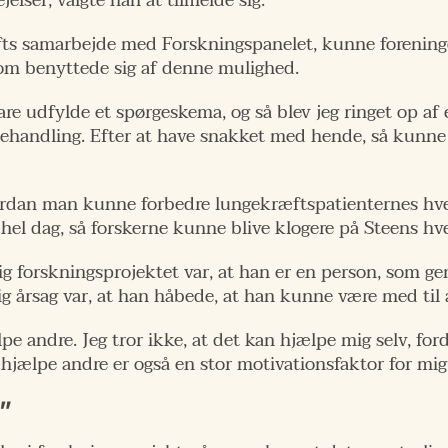
elser, valgte han at tilmelde sig.
s samarbejde med Forskningspanelet, kunne foreninge
som benyttede sig af denne mulighed.
 bare udfylde et spørgeskema, og så blev jeg ringet op af
ehandling. Efter at have snakket med hende, så kunne j
dan man kunne forbedre lungekræftspatienternes hver
 hel dag, så forskerne kunne blive klogere på Steens hv
ig forskningsprojektet var, at han er en person, som gene
 årsag var, at han håbede, at han kunne være med til a
pe andre. Jeg tror ikke, at det kan hjælpe mig selv, ford
ne hjælpe andre er også en stor motivationsfaktor for mi
”