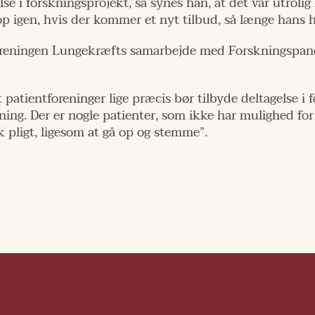
else i forskningsprojekt, så synes han, at det var utrol
op igen, hvis der kommer et nyt tilbud, så længe hans h
foreningen Lungekræfts samarbejde med Forskningspane
t patientforeninger lige præcis bør tilbyde deltagelse i 
ning. Der er nogle patienter, som ikke har mulighed for 
 pligt, ligesom at gå op og stemme”.