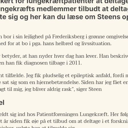
kert for lungekræftpatienter at deltage
ngekræfts medlemmer tilbudt at deltag
 sig og her kan du læse om Steens op
 bor i sin lejlighed på Frederiksberg i grønne omgivel
ed for at bo i pga. hans helbred og livssituation.
r betyder, at han nyder hver dag han lever. Han beskri
n han fik diagnosen tilbage i 2011.
 tilfælde. Jeg fik pludselig et epileptisk anfald, for
sat sig som en hjernebetændelse. Siden har jeg fået en
til mig, jeg bliver aldrig rask”, siger Steen
el
dt sig ind hos Patientforeningen Lungekræft. Her følg
et år siden fik øje på et tilbud om at deltage i et fors