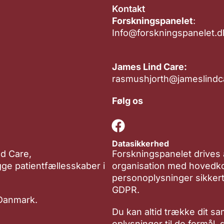
Kontakt
Forskningspanelet
:
Info@forskningspanelet.d
James Lind Care:
rasmushjorth@jameslindc
Følg os
Datasikkerhed
nd Care,
Forskningspanelet drives
ygge patientfællesskaber i
organisation med hovedko
personoplysninger sikkert
GDPR.
 Danmark.
Du kan altid trække dit sa
oplysninger til de formål,