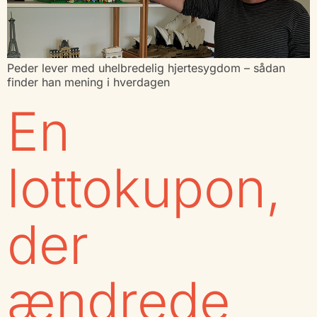
Peder lever med uhelbredelig hjertesygdom – sådan
finder han mening i hverdagen
En
lottokupon,
der
ændrede