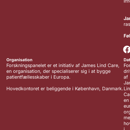
In
Ja
ra
Fø
Organisation
Da
Forskningspanelet er et initiativ af James Lind Care,
Fo
en organisation, der specialiserer sig i at bygge
dr
patientfællesskaber i Europa.
af
Ja
Hovedkontoret er beliggende i København, Danmark.
Li
Ca
en
eu
or
me
ho
i