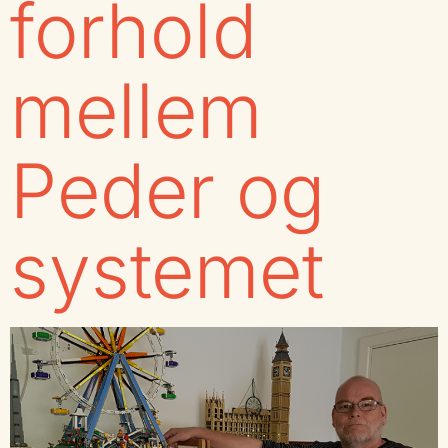
forhold
mellem
Peder og
systemet