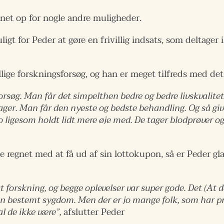
net op for nogle andre muligheder.
igt for Peder at gøre en frivillig indsats, som deltager
ellige forskningsforsøg, og han er meget tilfreds med det
gsforsøg. Man får det simpelthen bedre og bedre livskvali
tager. Man får den nyeste og bedste behandling. Og så gi
 ligesom holdt lidt mere øje med. De tager blodprøver og 
regnet med at få ud af sin lottokupon, så er Peder gla
at forskning, og begge oplevelser var super gode. Det (At d
f en bestemt sygdom. Men der er jo mange folk, som har p
l de ikke være”,
afslutter Peder