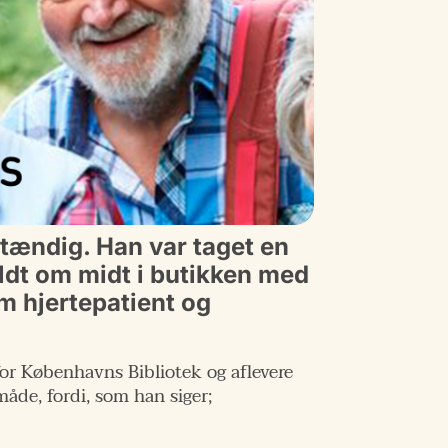
stændig. Han var taget en
faldt om midt i butikken med
om hjertepatient og
 for Københavns Bibliotek og aflevere
åde, fordi, som han siger;