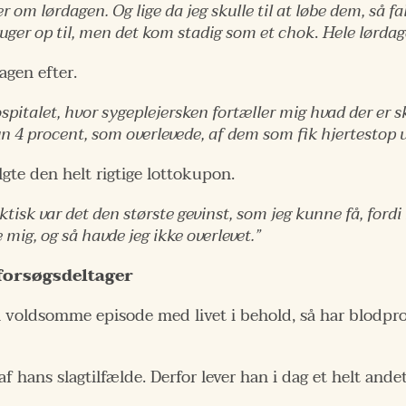
 om lørdagen. Og lige da jeg skulle til at løbe dem, så fa
r uger op til, men det kom stadig som et chok
.
Hele lørdag
agen efter.
pitalet, hvor sygeplejersken fortæller mig hvad der er sk
n 4 procent, som overlevede, af dem som fik hjertestop 
gte den helt rigtige lottokupon.
isk var det den største gevinst, som jeg kunne få, fordi h
 mig, og så havde jeg ikke overlevet.”
 forsøgsdeltager
 voldsomme episode med livet i behold, så har blodpro
f hans slagtilfælde. Derfor lever han i dag et helt ande