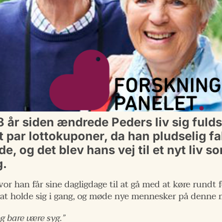
8 år siden ændrede Peders liv sig fuld
 et par lottokuponer, da han pludselig 
e, og det blev hans vej til et nyt liv s
g.
hvor han får sine dagligdage til at gå med at køre rundt
e at holde sig i gang, og møde nye mennesker på denne m
g bare være syg.”