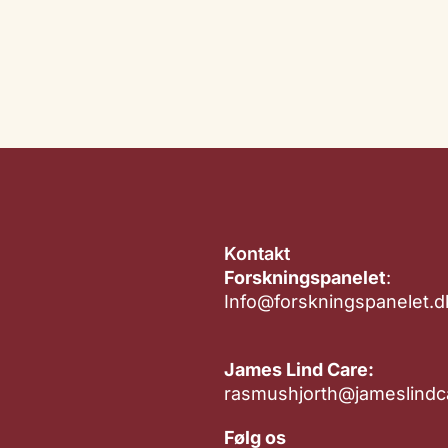
Kontakt
Forskningspanelet
:
Info@forskningspanelet.d
James Lind Care:
rasmushjorth@jameslindc
Følg os