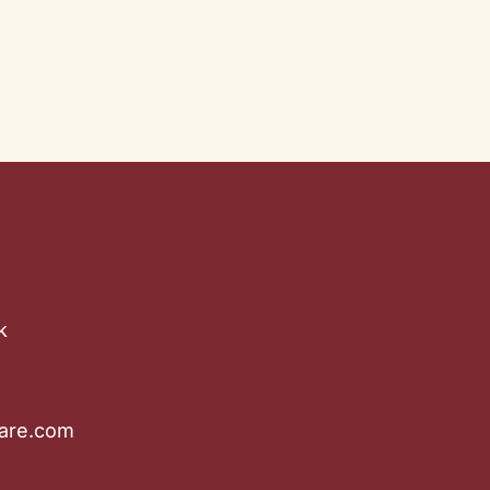
k
are.com