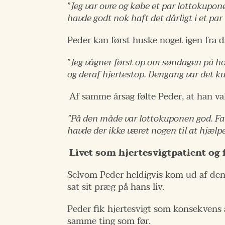
”
Jeg var ovre og købe et par lottokuponer
havde godt nok haft det dårligt i et pa
Peder kan først huske noget igen fra d
”
Jeg vågner først op om søndagen på hos
og deraf hjertestop. Dengang var det ku
Af samme årsag følte Peder, at han val
”På den måde var lottokuponen god. Fakt
havde der ikke været nogen til at hjælpe
Livet som hjertesvigtpatient og
Selvom Peder heldigvis kom ud af den
sat sit præg på hans liv.
Peder fik hjertesvigt som konsekvens a
samme ting som før.