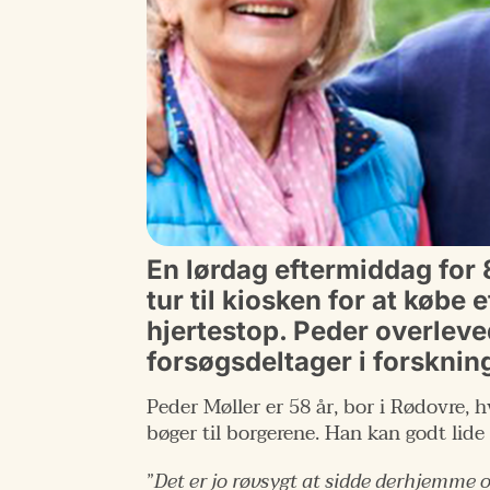
En lørdag eftermiddag for 
tur til kiosken for at købe
hjertestop. Peder overleved
forsøgsdeltager i forsknin
Peder Møller er 58 år, bor i Rødovre, 
bøger til borgerene. Han kan godt lid
”
Det er jo røvsygt at sidde derhjemme o