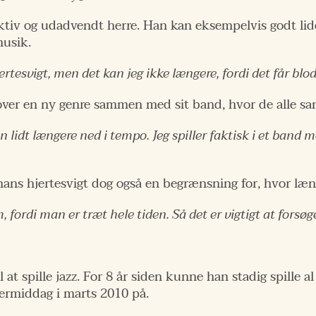
 aktiv og udadvendt herre. Han kan eksempelvis godt l
musik.
ertesvigt, men det kan jeg ikke længere, fordi det får blod
g over en ny genre sammen med sit band, hvor de alle sam
 lidt længere ned i tempo. Jeg spiller faktisk i et band m
hans hjertesvigt dog også en begrænsning for, hvor læn
 fordi man er træt hele tiden. Så det er vigtigt at forsøge
 at spille jazz. For 8 år siden kunne han stadig spille 
ermiddag i marts 2010 på.