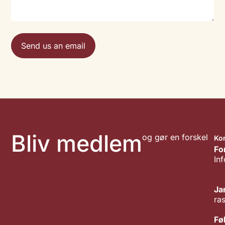
Send us an email
Bliv medlem
og gør en forskel
Ko
Fo
In
Ja
ra
Fø