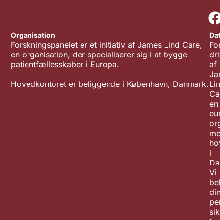
Organisation
Da
Forskningspanelet er et initiativ af James Lind Care,
Fo
en organisation, der specialiserer sig i at bygge
dr
patientfællesskaber i Europa.
af
Ja
Hovedkontoret er beliggende i København, Danmark.
Li
Ca
en
eu
or
me
ho
i
Da
Vi
be
di
pe
sik