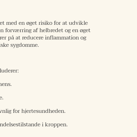
t med en øget risiko for at udvikle
en forværring af helbredet og en øget
rer på at reducere inflammation og
niske sygdomme.
luderer:
mens.
e.
avnlig for hjertesundheden.
ndelsestilstande i kroppen.