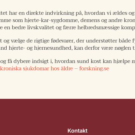
itet har en direkte indvirkning på, hvordan vi ældes og
domme som hjerte-kar-sygdomme, demens og andre kron
 en bedre livskvalitet og færre helbredsmæssige kompl
ost og vælge de rigtige fødevarer, der understøtter både
d hjerte- og hjernesundhed, kan derfor være nøglen til
len og få dybere indsigt i, hvordan sund kost kan hjæl
roniska sjukdomar hos äldre – forskning.se
Kontakt