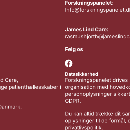
Forskningspanelet
:
Info@forskningspanelet.d
James Lind Care:
rasmushjorth@jameslindc
Følg os
Datasikkerhed
nd Care,
Forskningspanelet drives
ygge patientfællesskaber i
organisation med hovedko
personoplysninger sikkert
GDPR.
 Danmark.
Du kan altid trække dit sa
oplysninger til de formål,
privatlivspolitik.