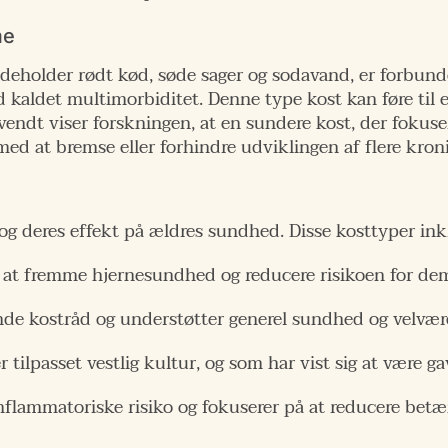
me
deholder rødt kød, søde sager og sodavand, er forbunde
 kaldet multimorbiditet. Denne type kost kan føre til 
ndt viser forskningen, at en sundere kost, der fokuse
ed at bremse eller forhindre udviklingen af flere kro
t
og deres effekt på ældres sundhed. Disse kosttyper ink
mål at fremme hjernesundhed og reducere risikoen for de
unde kostråd og understøtter generel sundhed og velvær
 tilpasset vestlig kultur, og som har vist sig at være g
inflammatoriske risiko og fokuserer på at reducere betæ