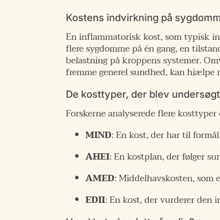
Kostens indvirkning på sygdom
En inflammatorisk kost, som typisk in
flere sygdomme på én gang, en tilstand
belastning på kroppens systemer. Omve
fremme generel sundhed, kan hjælpe m
De kosttyper, der blev undersøg
Forskerne analyserede flere kosttyper 
MIND
: En kost, der har til for
AHEI
: En kostplan, der følger s
AMED
: Middelhavskosten, som er
EDII
: En kost, der vurderer den 