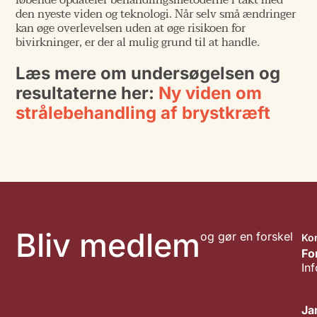
løbende opdaterer behandlingsmetoderne i takt med
den nyeste viden og teknologi. Når selv små ændringer
kan øge overlevelsen uden at øge risikoen for
bivirkninger, er der al mulig grund til at handle.
Læs mere om undersøgelsen og
resultaterne her:
Ny viden om
strålebehandling af brystkræft
Bliv medlem
og gør en forskel
Ko
Fo
In
Ja