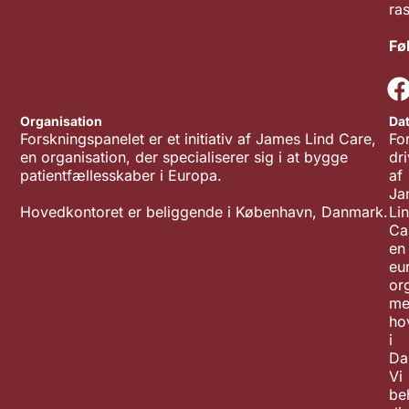
ra
Fø
Organisation
Da
Forskningspanelet er et initiativ af James Lind Care,
Fo
en organisation, der specialiserer sig i at bygge
dr
patientfællesskaber i Europa.
af
Ja
Hovedkontoret er beliggende i København, Danmark.
Li
Ca
en
eu
or
me
ho
i
Da
Vi
be