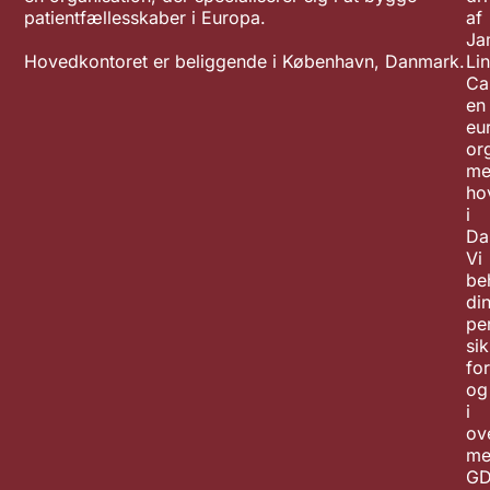
patientfællesskaber i Europa.
af
Ja
Hovedkontoret er beliggende i København, Danmark.
Li
Ca
en
eu
or
me
ho
i
Da
Vi
be
di
pe
sik
for
og
i
ov
me
GD