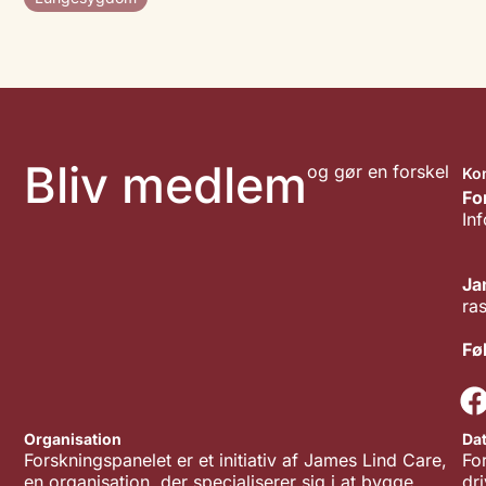
Bliv medlem
og gør en forskel
Ko
Fo
In
Ja
ra
Fø
Organisation
Da
Forskningspanelet er et initiativ af James Lind Care,
Fo
en organisation, der specialiserer sig i at bygge
dr